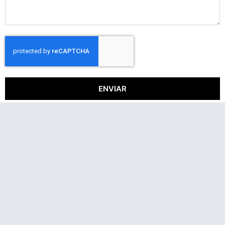
ENVIAR
Email: contato@ameestudio.com.br
Phone: (19) 9.9819.9796
Americana - São Paulo. Rua dos Bambus, 1297, Jd. São
Paulo
Acompanhe as novidades